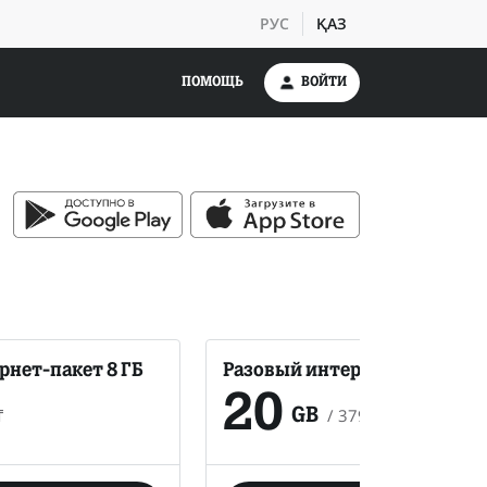
РУС
ҚАЗ
ПОМОЩЬ
ВОЙТИ
рнет-пакет 8 ГБ
Разовый интернет-пакет 20 
20
₸
/
3790
₸
GB