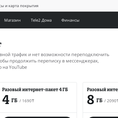
ы и карта покрытия
Магазин
Tele2 Дома
Финансы
т
новной трафик и нет возможности переподключить
чтобы продолжить переписку в мессенджерах,
о на YouTube
Разовый интернет-пакет 4 ГБ
Разовый инте
4
8
/
1690
₸
/
2090
ГБ
ГБ