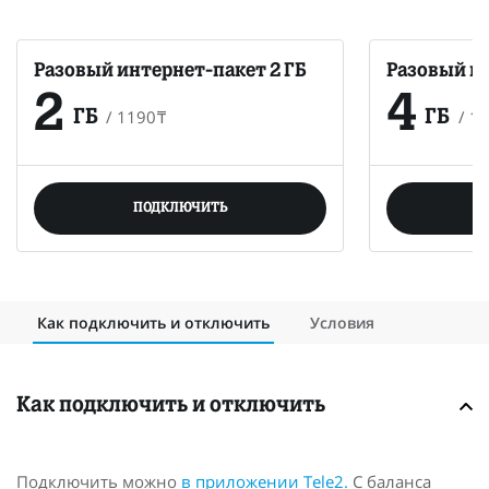
Разовый интернет-пакет 2 ГБ
Разовый ин
2
4
/
1190
₸
/
16
ГБ
ГБ
ПОДКЛЮЧИТЬ
Как подключить и отключить
Условия
Как подключить и отключить
Подключить можно
в приложении Tele2.
С баланса