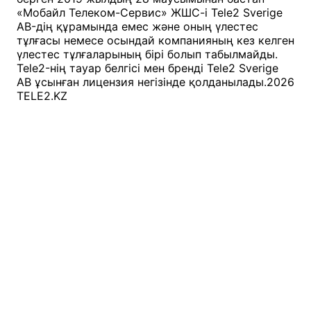
«Мобайл Телеком-Сервис» ЖШС-і Tele2 Sverige
AB-дің құрамында емес және оның үлестес
тұлғасы немесе осындай компанияның кез келген
үлестес тұлғаларының бірі болып табылмайды.
Tele2-нің тауар белгісі мен бренді Tele2 Sverige
AB ұсынған лицензия негізінде қолданылады.
2026
TELE2.KZ