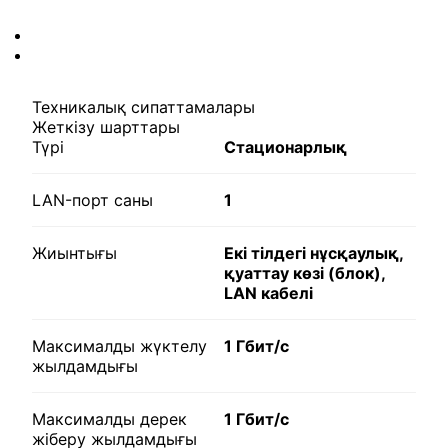
Техникалық сипаттамалары
Жеткізу шарттары
Түрі
Стационарлық
LAN-порт саны
1
Жиынтығы
Екі тілдегі нұсқаулық,
қуаттау көзі (блок),
LAN кабелі
Максималды жүктелу
1 Гбит/с
жылдамдығы
Максималды дерек
1 Гбит/с
жіберу жылдамдығы