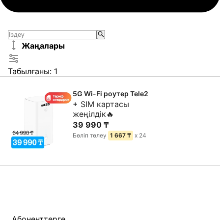
Жаңалары
Табылғаны
:
1
5G Wi-Fi роутер Tele2
+ SIM картасы
жеңілдік🔥
39 990 ₸
Бөліп төлеу
1 667 ₸
x
24
Абоненттерге