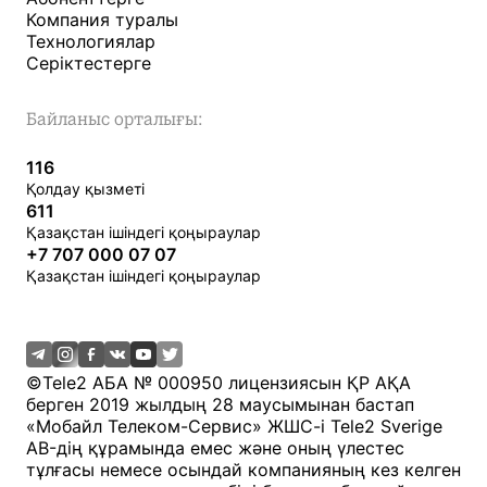
Компания туралы
Технологиялар
Серіктестерге
Байланыс орталығы:
116
Қолдау қызметі
611
Қазақстан ішіндегі қоңыраулар
+7 707 000 07 07
Қазақстан ішіндегі қоңыраулар
©
Tele2 АБА № 000950 лицензиясын ҚР АҚА
берген 2019 жылдың 28 маусымынан бастап
«Мобайл Телеком-Сервис» ЖШС-і Tele2 Sverige
AB-дің құрамында емес және оның үлестес
тұлғасы немесе осындай компанияның кез келген