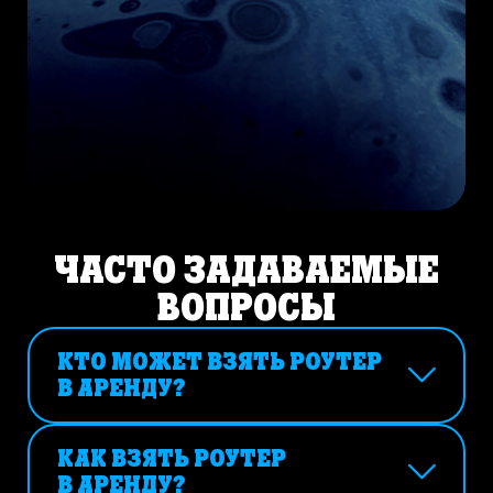
ЧАСТО ЗАДАВАЕМЫЕ
ВОПРОСЫ
КТО МОЖЕТ ВЗЯТЬ РОУТЕР
В АРЕНДУ?
Взять роутер в аренду могут
резиденты РК старше 18 лет
КАК ВЗЯТЬ РОУТЕР
с удостоверением личности или ВНЖ.
В АРЕНДУ?