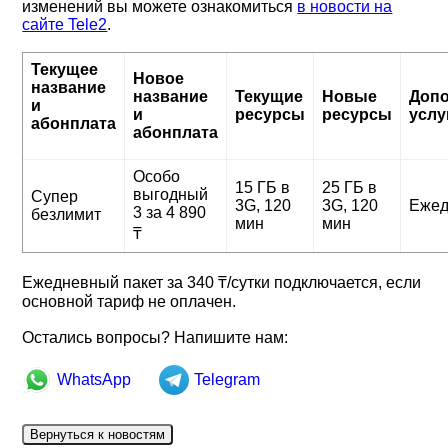
изменений вы можете ознакомиться
в новости на
сайте Tele2
.
Текущее
Новое
название
название
Текущие
Новые
Доп
и
и
ресурсы
ресурсы
услу
абонплата
абонплата
Особо
15 ГБ в
25 ГБ в
выгодный
Супер
3G, 120
3G, 120
Ежед
3 за 4 890
безлимит
мин
мин
₸
Ежедневный пакет за 340 ₸/сутки подключается, если
основной тариф не оплачен.
Остались вопросы? Напишите нам:
WhatsApp
Telegram
Вернуться к новостям